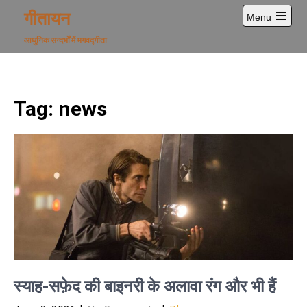
Skip
गीतायन
Menu
to
Open
content
main
आधुनिक सन्दर्भों में भगवद्गीता
menu
Tag:
news
स्याह-सफ़ेद की बाइनरी के अलावा रंग और भी हैं