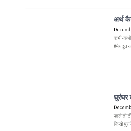
अर्थ क
Decembe
कभी-कभी #
#मेघदूत क
धुरंधर
Decembe
पहले तो टी
किसी पुरा