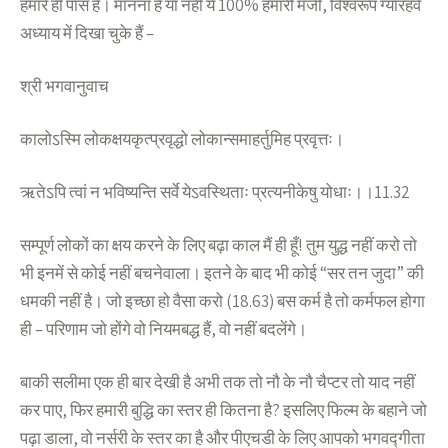
हमारे ही पास है। मानना है या नहीं ये 100% हमारी मर्जी, विश्वरूप ग्यारहवें
अध्याय में दिखा चुके हैं –
श्री भगवानुवाच
कालोऽस्मि लोकक्षयकृत्प्रवृद्धो लोकान्समाहर्तुमिह प्रवृत्तः।
ऋतेऽपि त्वां न भविष्यन्ति सर्वे येऽवस्थिताः प्रत्यनीकेषु योधाः।।11.32
सम्पूर्ण लोकों का क्षय करने के लिए बढ़ा काल मैं ही हूँ! तुम युद्ध नहीं करो तो
भी इनमें से कोई नहीं बचनेवाला। इतने के बाद भी कोई “सर तन जुदा” की
धमकी नहीं है। जो इच्छा हो वैसा करो (18.63) बस कर्म है तो कर्मफल होगा
ही – परिणाम जो होंगे वो नियमबद्ध हैं, वो नहीं बदलेंगे।
बाकी सलीमा एक ही बार देखी है अभी तक तो नौ के नौ चैप्टर तो याद नहीं
कर पाए, फिर हमारी बुद्धि का स्तर ही कितना है? इसलिए फिल्म के बहाने जो
पढ़ा डाला, वो नर्सरी के स्तर का है और पीएचडी के लिए आपको भगवद्गीता