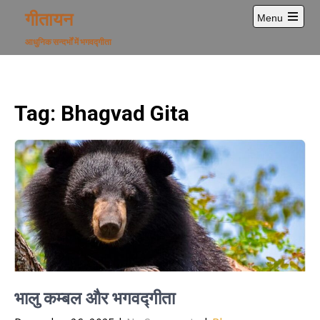
Skip
गीतायन
Menu
to
Open
content
main
आधुनिक सन्दर्भों में भगवद्गीता
menu
Tag:
Bhagvad Gita
भालु कम्बल और भगवद्गीता