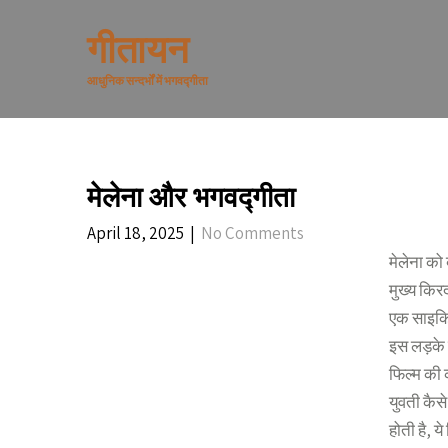
Skip
to
गीतायन
content
आधुनिक सन्दर्भों में भगवद्गीता
मेलेना और भगवद्गीता
April 18, 2025
|
No Comments
मेलेना को 
मुख्य किर
एक साइकिल 
इस लड़के र
फिल्म की 
युवती कैस
होती है, य