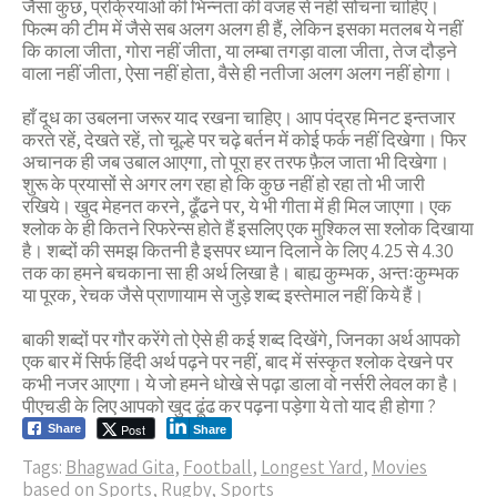
जैसा कुछ, प्रक्रियाओं की भिन्नता की वजह से नहीं सोचना चाहिए।
फिल्म की टीम में जैसे सब अलग अलग ही हैं, लेकिन इसका मतलब ये नहीं
कि काला जीता, गोरा नहीं जीता, या लम्बा तगड़ा वाला जीता, तेज दौड़ने
वाला नहीं जीता, ऐसा नहीं होता, वैसे ही नतीजा अलग अलग नहीं होगा।
हाँ दूध का उबलना जरूर याद रखना चाहिए। आप पंद्रह मिनट इन्तजार
करते रहें, देखते रहें, तो चूल्हे पर चढ़े बर्तन में कोई फर्क नहीं दिखेगा। फिर
अचानक ही जब उबाल आएगा, तो पूरा हर तरफ फ़ैल जाता भी दिखेगा।
शुरू के प्रयासों से अगर लग रहा हो कि कुछ नहीं हो रहा तो भी जारी
रखिये। खुद मेहनत करने, ढूँढने पर, ये भी गीता में ही मिल जाएगा। एक
श्लोक के ही कितने रिफरेन्स होते हैं इसलिए एक मुश्किल सा श्लोक दिखाया
है। शब्दों की समझ कितनी है इसपर ध्यान दिलाने के लिए 4.25 से 4.30
तक का हमने बचकाना सा ही अर्थ लिखा है। बाह्य कुम्भक, अन्तःकुम्भक
या पूरक, रेचक जैसे प्राणायाम से जुड़े शब्द इस्तेमाल नहीं किये हैं।
बाकी शब्दों पर गौर करेंगे तो ऐसे ही कई शब्द दिखेंगे, जिनका अर्थ आपको
एक बार में सिर्फ हिंदी अर्थ पढ़ने पर नहीं, बाद में संस्कृत श्लोक देखने पर
कभी नजर आएगा। ये जो हमने धोखे से पढ़ा डाला वो नर्सरी लेवल का है।
पीएचडी के लिए आपको खुद ढूंढ कर पढ़ना पड़ेगा ये तो याद ही होगा ?
Post
Share
Share
Tags:
Bhagwad Gita
,
Football
,
Longest Yard
,
Movies
based on Sports
,
Rugby
,
Sports