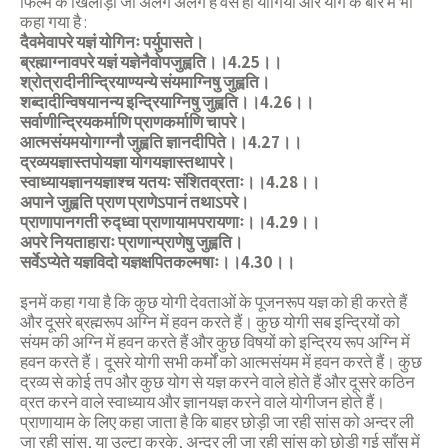
फिल्म के खिलाड़ी जो अलग अलग हैं वैसे ही योगियों और योग के बारे में भी
कहा गया है :
दैवमेवापरे यज्ञं योगिनः पर्युपासते।
ब्रह्माग्नावपरे यज्ञं यज्ञेनैवोपजुह्वति।।4.25।।
श्रोत्रादीनीन्द्रियाण्यन्ये संयमाग्निषु जुह्वति।
शब्दादीन्विषयानन्य इन्द्रियाग्निषु जुह्वति।।4.26।।
सर्वाणीन्द्रियकर्माणि प्राणकर्माणि चापरे।
आत्मसंयमयोगाग्नौ जुह्वति ज्ञानदीपिते।।4.27।।
द्रव्ययज्ञास्तपोयज्ञा योगयज्ञास्तथापरे।
स्वाध्यायज्ञानयज्ञाश्च यतयः संशितव्रताः।।4.28।।
अपाने जुह्वति प्राण प्राणेऽपानं तथाऽपरे।
प्राणापानगती रुद्ध्वा प्राणायामपरायणाः।।4.29।।
अपरे नियताहाराः प्राणान्प्राणेषु जुह्वति।
सर्वेऽप्येते यज्ञविदो यज्ञक्षपितकल्मषाः।।4.30।।
इनमें कहा गया है कि कुछ योगी देवताओं के पूजनरूप यज्ञ को ही करते हैं
और दूसरे ब्रह्मरूप अग्नि में हवन करते हैं। कुछ योगी सब इन्द्रियों को
संयम की अग्नि में हवन करते हैं और कुछ विषयों को इन्द्रिय रूप अग्नि में
हवन करते हैं। दूसरे योगी सभी कर्मों को आत्मसंयम में हवन करते हैं। कुछ
द्रव्य से कोई तप और कुछ योग से यज्ञ करने वाले होते हैं और दूसरे कठिन
व्रत करने वाले स्वाध्याय और ज्ञानयज्ञ करने वाले योगीजन होते हैं।
प्राणायाम के लिए कहा जाता है कि बाहर छोड़ी जा रही सांस को अन्दर ली
जा रही सांस, या उल्टा करके, अन्दर ली जा रही सांस को छोड़ी गई साँस में