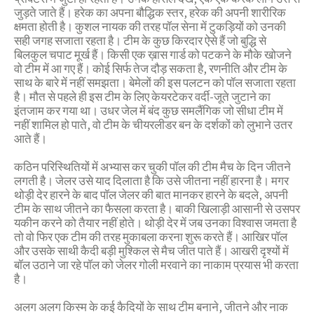
जुड़ते जाते हैं। हरेक का अपना बौद्धिक स्तर, हरेक की अपनी शारीरिक
क्षमता होती है। कुशल नायक की तरह पॉल सेना में टुकड़ियों को उनकी
सही जगह सजाता रहता है। टीम के कुछ किरदार ऐसे हैं जो बुद्धि से
बिलकुल चपाट मूर्ख हैं। किसी एक ख़ास गार्ड को पटकने के मौके खोजने
वो टीम में आ गए हैं। कोई सिर्फ तेज दौड़ सकता है, रणनीति और टीम के
साथ के बारे में नहीं समझता। बेमेलों की इस पलटन को पॉल सजाता रहता
है। मौत से पहले ही इस टीम के लिए केयरटेकर वर्दी-जूते जुटाने का
इंतजाम कर गया था। उधर जेल में बंद कुछ समलैंगिक जो सीधा टीम में
नहीं शामिल हो पाते, वो टीम के चीयरलीडर बन के दर्शकों को लुभाने उतर
आते हैं।
कठिन परिस्थितियों में अभ्यास कर चुकी पॉल की टीम मैच के दिन जीतने
लगती है। जेलर उसे याद दिलाता है कि उसे जीतना नहीं हारना है। मगर
थोड़ी देर हारने के बाद पॉल जेलर की बात मानकर हारने के बदले, अपनी
टीम के साथ जीतने का फैसला करता है। बाकी खिलाड़ी आसानी से उसपर
यकीन करने को तैयार नहीं होते। थोड़ी देर में जब उनका विश्वास जमता है
तो वो फिर एक टीम की तरह मुकाबला करना शुरू करते हैं। आखिर पॉल
और उसके साथी कैदी बड़ी मुश्किल से मैच जीत पाते हैं। आखरी दृश्यों में
बॉल उठाने जा रहे पॉल को जेलर गोली मरवाने का नाकाम प्रयास भी करता
है।
अलग अलग किस्म के कई कैदियों के साथ टीम बनाने, जीतने और नाक