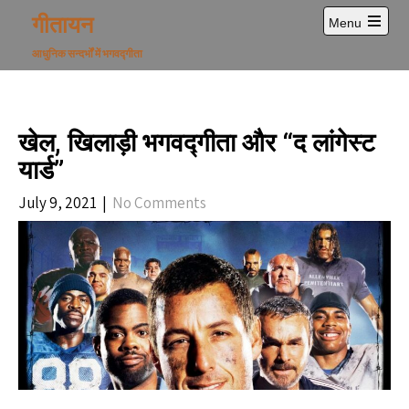
Skip
गीतायन
Menu
to
Open
content
main
आधुनिक सन्दर्भों में भगवद्गीता
menu
खेल, खिलाड़ी भगवद्गीता और “द लांगेस्ट
यार्ड”
July 9, 2021
|
No Comments