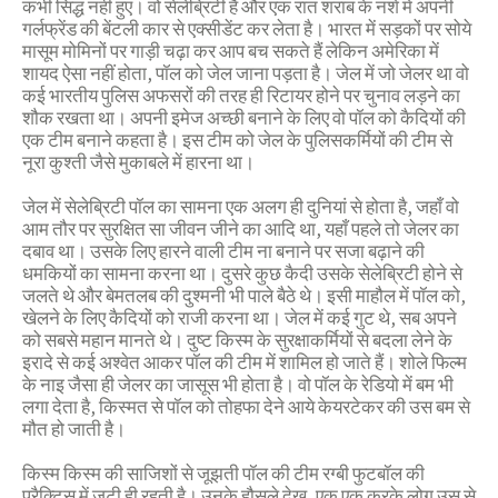
कभी सिद्ध नहीं हुए। वो सेलेब्रिटी है और एक रात शराब के नशे में अपनी
गर्लफ्रेंड की बेंटली कार से एक्सीडेंट कर लेता है। भारत में सड़कों पर सोये
मासूम मोमिनों पर गाड़ी चढ़ा कर आप बच सकते हैं लेकिन अमेरिका में
शायद ऐसा नहीं होता, पॉल को जेल जाना पड़ता है। जेल में जो जेलर था वो
कई भारतीय पुलिस अफसरों की तरह ही रिटायर होने पर चुनाव लड़ने का
शौक रखता था। अपनी इमेज अच्छी बनाने के लिए वो पॉल को कैदियों की
एक टीम बनाने कहता है। इस टीम को जेल के पुलिसकर्मियों की टीम से
नूरा कुश्ती जैसे मुकाबले में हारना था।
जेल में सेलेब्रिटी पॉल का सामना एक अलग ही दुनियां से होता है, जहाँ वो
आम तौर पर सुरक्षित सा जीवन जीने का आदि था, यहाँ पहले तो जेलर का
दबाव था। उसके लिए हारने वाली टीम ना बनाने पर सजा बढ़ाने की
धमकियों का सामना करना था। दुसरे कुछ कैदी उसके सेलेब्रिटी होने से
जलते थे और बेमतलब की दुश्मनी भी पाले बैठे थे। इसी माहौल में पॉल को,
खेलने के लिए कैदियों को राजी करना था। जेल में कई गुट थे, सब अपने
को सबसे महान मानते थे। दुष्ट किस्म के सुरक्षाकर्मियों से बदला लेने के
इरादे से कई अश्वेत आकर पॉल की टीम में शामिल हो जाते हैं। शोले फिल्म
के नाइ जैसा ही जेलर का जासूस भी होता है। वो पॉल के रेडियो में बम भी
लगा देता है, किस्मत से पॉल को तोहफा देने आये केयरटेकर की उस बम से
मौत हो जाती है।
किस्म किस्म की साजिशों से जूझती पॉल की टीम रग्बी फुटबॉल की
प्रैक्टिस में जुटी ही रहती है। उनके हौसले देख, एक एक करके लोग उस से