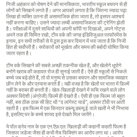
निजी अहंकार को पोषण देने की मानसिकता, भारतीय स्कूल बचपन से ही
लोगों को सिखाने लगते हैं। अगर आपको लगता है कि जिंतना ज्यादा पढ़ा
लिखा हो व्यक्ति उतना ही असामाजिक होता जाता है, तो इसपर आश्चर्य
नहीं करना चाहिए। उसने ज्यादा लम्बी असामाजिकता की ट्रेनिंग झेली
है। परीक्षाओं में दुसरे साथियों को अपनी कॉपी ना दिखाओ, अपने नोट्स
अपने तक ही सिमित रखो, टीम वर्क की जगह इंडिविजुअल परफॉरमेंस के
इनाम, इन सभी तरीकों से ये ठूस ठूस कर दिमाग में भरा जाता है कि निजी
हित ही सर्वोपरी हैं। सरोकारों को मूर्खता और समय की बर्बादी घोषित किया
जाता रहता है।
टीम वर्क सिखाने की सबसे अच्छी तकनीक खेल हैं, और खेलोगे धूपोगे
बनोगे खराब की कहावत रोज ही सुनाई जाती हैं। ऐसे ही स्कूलों से निकले
बच्चे जब बड़े होते हैं, तो वो मनुष्य से उसका बचपन और सामजिक व्यवहार
छीन लेने के और प्रयास करते हैं। यही वजह है कि खेलों पर भारत में फ़िल्में
नहीं के बराबर ही बनती हैं। खेल-खिलाड़ी देखने में रूचि रखने वाले लोग
अक्सर विदेशी (अंग्रेजी) फ़िल्में ही देखते हैं। ऐसी ही एक फिल्म जो बहुत
नहीं, बस ठीक ठाक सी हिट थी “द लांगेस्ट यार्ड”, अक्सर टीवी पर आती
रहती है। इस फिल्म में एक किरदार डब्ल्यू.डब्ल्यू.ई. वाले खली ने भी निभाया
है, इसलिए घर के बच्चे शायद इसे देखते मिल जायेंगे।
ये पॉल क्रेव नाम के एक एन.ऍफ़.एल. खिलाड़ी की कहानी कहती फिल्म है
जिसपर जडेजा जैसा ही कभी मैच फिक्सिंग का आरोप लगा था। आरोप