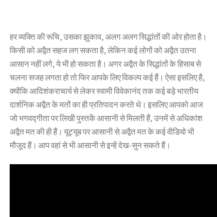
हर व्यक्ति की रूचि, उसका झुकाव, अलग अलग सिद्धांतों की ओर होता है।
किसी को अद्वैत सहज लग सकता है, लेकिन कई लोगों को अद्वैत उतना
आसान नहीं लगे, ये भी हो सकता है। अगर अद्वैत के सिद्धांतों के हिसाब से
चलना सजह लगता हो तो फिर आपके लिए विकल्प कई हैं। ऐसा इसलिए है,
क्योंकि आदिशंकराचार्य से लेकर स्वामी विवेकानंद तक कई बड़े भारतीय
दार्शनिक अद्वैत के मतों का ही प्रतिपादन करते थे। इसलिए आपको आज
जो भगवद्गीता पर लिखी पुस्तकें आसानी से मिलती हैं, उनमें से अधिकांश
अद्वैत मत की ही हैं। यूट्यूब पर आसानी से अद्वैत मत के कई वीडियो भी
मौजूद हैं। आप वहां से भी आसानी से इन्हें देख-सुन सकते हैं।