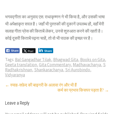
भगवद्गीता का अनुवाद एस. राधाकृष्णन ने भी किया है, और उसकी भाषा
भी अपेक्षाकृत सरल है। जहाँ भी पुस्तकों की दुकानें उपलब्ध हों, वहाँ मेरी
सलाह गीता प्रेस की किताबें लेकर, उनसे शुरुआत करने की रहती है।
कोई दूसरी किताबें पढ़ना चाहें, तो वो भी पाठक की इच्छा पर है।
Post
Share
Share
Tags:
Bal Gangadhar Tilak
,
Bhagwad Gita
,
Books on Gita
,
Geeta translation
,
Gita Commentary
,
Madhavacharya
,
S
Radhakrishnan
,
Shankaracharya
,
Sri Aurobindo
,
Vidyaranya
Post
←
स्याह-सफ़ेद की बाइनरी के अलावा रंग और भी हैं
कर्म का प्रभाव किसपर पड़ता है?
→
navigation
Leave a Reply