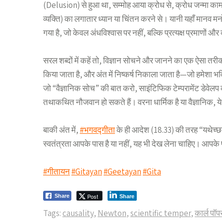
(Delusion) से हुआ था, सम्मोह आया क्रोध से, क्रोध जन्मा काम
व्यक्ति) का लगातार ध्यान या चिंतन करने से। यानी यहाँ मानव
गया है, जो केवल अंधविश्वास पर नहीं, बल्कि प्रत्यक्ष प्रमाणों
सरल शब्दों में कहें तो, विज्ञान सोचने और जानने का एक ऐसा तर
किया जाता है, और अंत में निष्कर्ष निकाला जाता है—जो हमेशा भविष
जो “वैज्ञानिक सोच” की बात करो, साइंटिफिक टेम्परामेंट डेवेलप 
तथाकथित नौजवान हो सकते हैं। वरना धार्मिक है या वैज्ञानिक, ये
बाकी अंत में,
#भगवद्गीता
के ही आदेश (18.33) की तरह “यथेच्छसि 
स्वतंत्रता आपके पास है या नहीं, यह भी देख लेना चाहिए। आपके प
#गीतायन
#Gitayan
#Geetayan
#Gita
Post
Share
Share
Tags:
causality
,
Newton
,
scientific temper
,
कार्ल पॉप