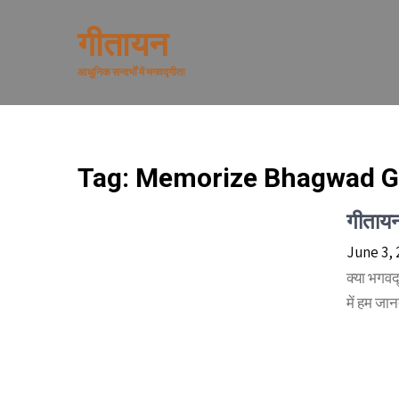
Skip
to
गीतायन
content
आधुनिक सन्दर्भों में भगवद्गीता
Tag:
Memorize Bhagwad G
गीतायन
June 3,
क्या भगवद्
में हम जान