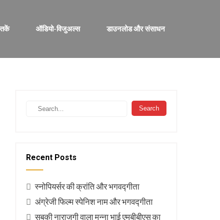
्तकें
ऑडियो-विजुअल्स
डाउनलोड और संसाधन
Recent Posts
स्नोपियर्सर की क्रांति और भगवद्गीता
अंग्रेजी फिल्म स्पेनिश नाम और भगवद्गीता
सबकी नाराजगी वाला मुन्ना भाई एमबीबीएस का